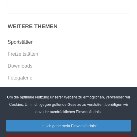
WEITERE THEMEN
Sportstätten
Freizeitstätten
Downloads
Fotogalerie
Um die optimale Nutzung unserer Website zu ermöglichen, verwenden wir
Cookies. Um nicht gegen geltende Gesetze zu verstoßen, benötigen wir
dazu Ihr ausdrückliches Einverständnis.
Copyright © 2016 TuS Hachenburg
Ja, ich gebe mein Einverständnis!