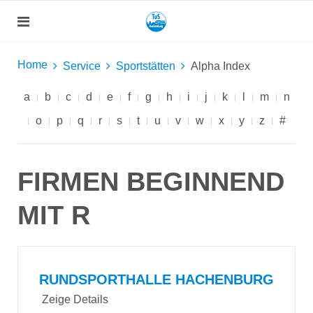
Home
Service
Sportstätten
Alpha Index
a
b
c
d
e
f
g
h
i
j
k
l
m
n
o
p
q
r
s
t
u
v
w
x
y
z
#
FIRMEN BEGINNEND
MIT R
RUNDSPORTHALLE HACHENBURG
Zeige Details