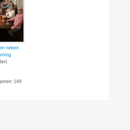
äten neben
ining
der)
gorien: 149