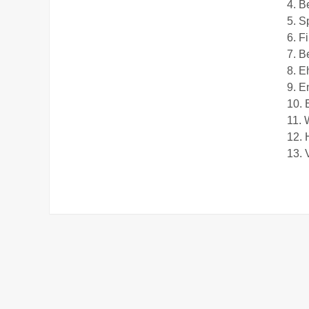
4. B
5. S
6. F
7. B
8. E
9. E
10. 
11. 
12. 
13. 